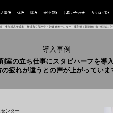
導入事例
体験
購入
会社情報
お問い合わせ
カタログDL
例 神奈川県横浜市 横浜市立脳卒中・神経脊椎センター 薬剤部 | 薬剤師の負担軽減に
導入事例
剤室の立ち仕事にスタビハーフを導
方の疲れが違うとの声が上がっていま
椎センター