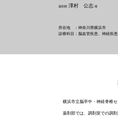
澤村 公志
薬剤部
様
所在地 ：神奈川県横浜市
診療科目：脳血管疾患、神経疾患
横浜市立脳卒中・神経脊椎セ
薬剤部では、調剤室での調剤