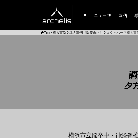
ニュース
製品
Top
導入事例
導入事例（医療向け）
スタビハーフ導入事
調
夕
横浜市立脳卒中・神経脊