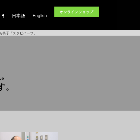
オンラインショップ
|
日本語
English
立ち椅子「スタビハーフ」
入。
す。