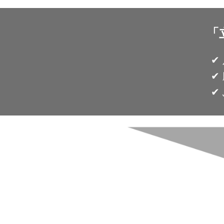
「
✔
✔
✔