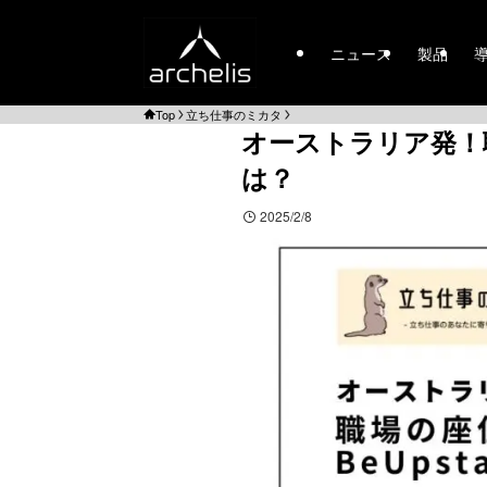
ニュース
製品
Top
立ち仕事のミカタ
オーストラリア発！職
は？
2025/2/8