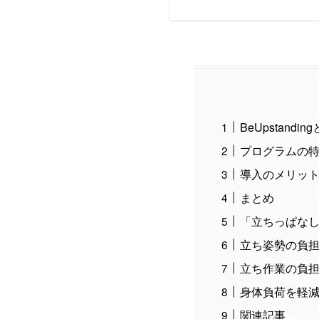
BeUpstandin
プログラムの
導入のメリッ
まとめ
「立ちっぱな
立ち姿勢の負
立ち作業の負
身体負荷を軽
関連記事