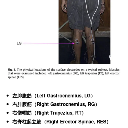
左腓腹筋（Left Gastrocnemius, LG）
右腓腹筋（Right Gastrocnemius, RG）
右僧帽筋（Right Trapezius, RT）
右脊柱起立筋（Right Erector Spinae, RES）