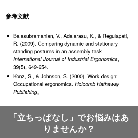
参考文献
Balasubramanian, V., Adalarasu, K., & Regulapati,
R. (2009). Comparing dynamic and stationary
standing postures in an assembly task.
,
International Journal of Industrial Ergonomics
39(5), 649-654.
Konz, S., & Johnson, S. (2000). Work design:
Occupational ergonomics.
Holcomb Hathaway
。
Publishing
「立ちっぱなし」でお悩みはあ
りませんか？