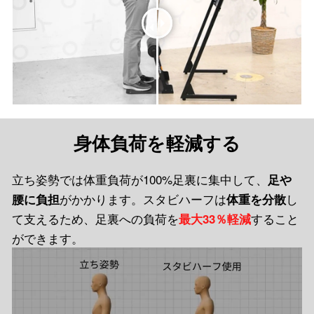
身体負荷を軽減する
立ち姿勢では体重負荷が100%足裏に集中して、
足や
がかかります。スタビハーフは
し
腰に負担
体重を分散
て支えるため、足裏への負荷を
すること
最大33％軽減
ができます。