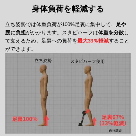
身体負荷を軽減する
立ち姿勢では体重負荷が100%足裏に集中して、
足や
腰に負担
がかかります。スタビハーフは
体重を分散
し
て支えるため、足裏への負荷を
最大33％軽減
すること
ができます。