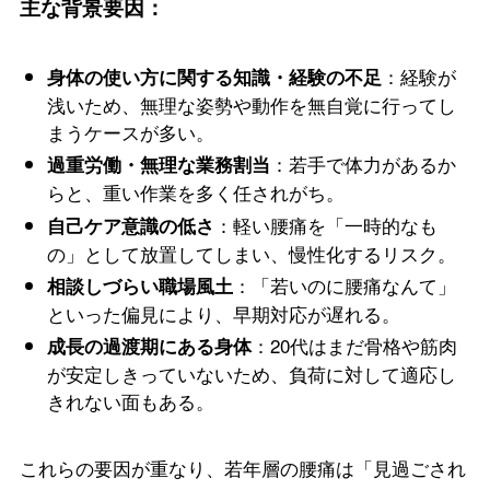
主な背景要因：
：経験が
身体の使い方に関する知識・経験の不足
浅いため、無理な姿勢や動作を無自覚に行ってし
まうケースが多い。
：若手で体力があるか
過重労働・無理な業務割当
らと、重い作業を多く任されがち。
：軽い腰痛を「一時的なも
自己ケア意識の低さ
の」として放置してしまい、慢性化するリスク。
：「若いのに腰痛なんて」
相談しづらい職場風土
といった偏見により、早期対応が遅れる。
：20代はまだ骨格や筋肉
成長の過渡期にある身体
が安定しきっていないため、負荷に対して適応し
きれない面もある。
これらの要因が重なり、若年層の腰痛は「見過ごされ