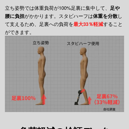
立ち姿勢では体重負荷が100%足裏に集中して、
足や
がかかります。スタビハーフは
し
腰に負担
体重を分散
て支えるため、足裏への負荷を
すること
最大33％軽減
ができます。