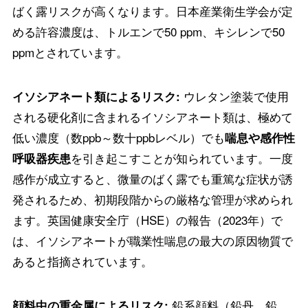
ばく露リスクが高くなります。日本産業衛生学会が定
める許容濃度は、トルエンで50 ppm、キシレンで50
ppmとされています。
ウレタン塗装で使用
イソシアネート類によるリスク:
される硬化剤に含まれるイソシアネート類は、極めて
低い濃度（数ppb～数十ppbレベル）でも
喘息や感作性
を引き起こすことが知られています。一度
呼吸器疾患
感作が成立すると、微量のばく露でも重篤な症状が誘
発されるため、初期段階からの厳格な管理が求められ
ます。英国健康安全庁（HSE）の報告（2023年）で
は、イソシアネートが職業性喘息の最大の原因物質で
あると指摘されています。
鉛系顔料（鉛丹、鉛
顔料中の重金属によるリスク: