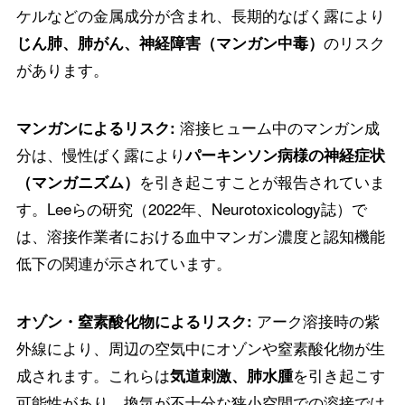
ケルなどの金属成分が含まれ、長期的なばく露により
のリスク
じん肺、肺がん、神経障害（マンガン中毒）
があります。
溶接ヒューム中のマンガン成
マンガンによるリスク:
分は、慢性ばく露により
パーキンソン病様の神経症状
を引き起こすことが報告されていま
（マンガニズム）
す。Leeらの研究（2022年、Neurotoxicology誌）で
は、溶接作業者における血中マンガン濃度と認知機能
低下の関連が示されています。
アーク溶接時の紫
オゾン・窒素酸化物によるリスク:
外線により、周辺の空気中にオゾンや窒素酸化物が生
成されます。これらは
を引き起こす
気道刺激、肺水腫
可能性があり、換気が不十分な狭小空間での溶接では