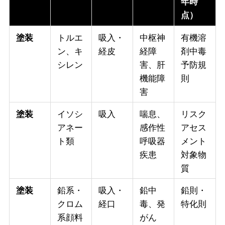
年時
点）
トルエ
吸入・
中枢神
有機溶
塗装
ン、キ
経皮
経障
剤中毒
シレン
害、肝
予防規
機能障
則
害
イソシ
吸入
喘息、
リスク
塗装
アネー
感作性
アセス
ト類
呼吸器
メント
疾患
対象物
質
鉛系・
吸入・
鉛中
鉛則・
塗装
クロム
経口
毒、発
特化則
系顔料
がん