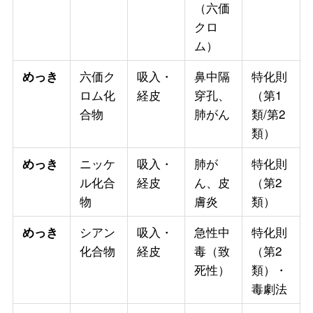
（六価
クロ
ム）
六価ク
吸入・
鼻中隔
特化則
めっき
ロム化
経皮
穿孔、
（第1
合物
肺がん
類/第2
類）
ニッケ
吸入・
肺が
特化則
めっき
ル化合
経皮
ん、皮
（第2
物
膚炎
類）
シアン
吸入・
急性中
特化則
めっき
化合物
経皮
毒（致
（第2
死性）
類）・
毒劇法