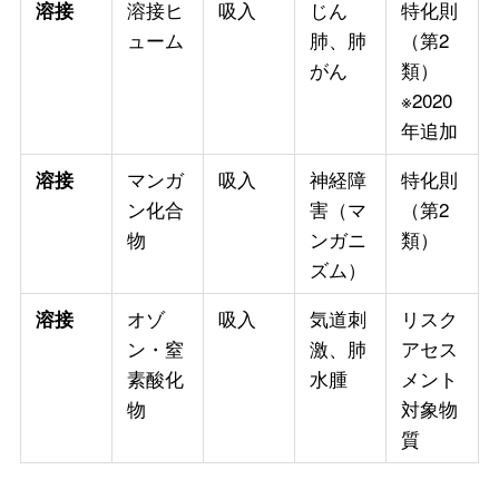
溶接ヒ
吸入
じん
特化則
溶接
ューム
肺、肺
（第2
がん
類）
※2020
年追加
マンガ
吸入
神経障
特化則
溶接
ン化合
害（マ
（第2
物
ンガニ
類）
ズム）
オゾ
吸入
気道刺
リスク
溶接
ン・窒
激、肺
アセス
素酸化
水腫
メント
物
対象物
質