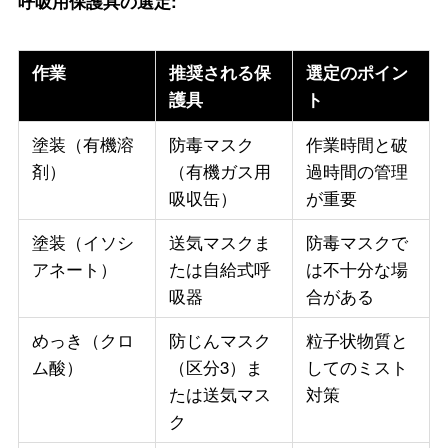
呼吸用保護具の選定:
作業
推奨される保
選定のポイン
護具
ト
塗装（有機溶
防毒マスク
作業時間と破
剤）
（有機ガス用
過時間の管理
吸収缶）
が重要
塗装（イソシ
送気マスクま
防毒マスクで
アネート）
たは自給式呼
は不十分な場
吸器
合がある
めっき（クロ
防じんマスク
粒子状物質と
ム酸）
（区分3）ま
してのミスト
たは送気マス
対策
ク