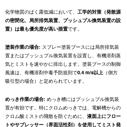
化学物質のばく露低減において、
工学的対策（発散源
の密閉化、局所排気装置、プッシュプル換気装置の設
です。
置）は最も優先度が高い措置
スプレー塗装ブースには局所排気装
塗装作業の場合:
置またはプッシュプル換気装置を設置し、有機溶剤蒸
気とミストを速やかに排出します。塗装ブースの制御
風速は、有機溶剤中毒予防規則で
（側方
0.4 m/s以上
吸引型の場合）と定められています。
めっき槽にはプッシュプル換気装
めっき作業の場合:
置が有効です。特にクロムめっきでは、電解槽からの
クロム酸ミストの飛散を防ぐために、
液面上にフロー
トやサプレッサー（界面活性剤）を使用してミスト発