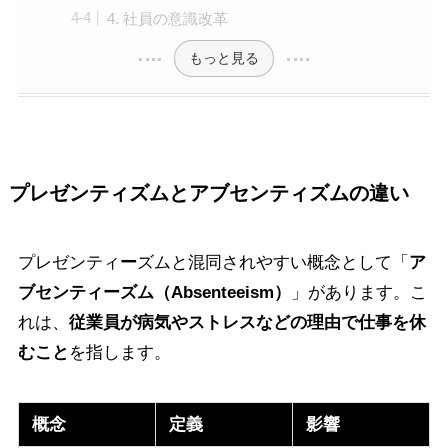
4. 社員の意識改革
もっと見る
プレゼンティズムとアブセンティズムの違い
プレゼンティ
ー
ズムと混同されやすい概念として「
ア
ブセンティ
ー
ズム（Absenteeism）
」があります。こ
れは、
従業員が病気やストレスなどの理由で仕事を休
むこと
を指します。
概念
定義
影響