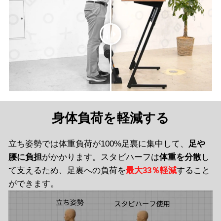
身体負荷を軽減する
立ち姿勢では体重負荷が100%足裏に集中して、
足や
腰に負担
がかかります。スタビハーフは
体重を分散
し
て支えるため、足裏への負荷を
最大33％軽減
すること
ができます。