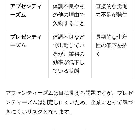
アブセンティ
体調不良やそ
直接的な労働
ー
ズム
の他の理由で
力不足が発生
欠勤すること
プレゼンティ
体調不良など
長期的な生産
ー
ズム
で出勤してい
性の低下を招
るが、業務の
く
効率が低下し
ている状態
アブセンティ
ー
ズムは目に見える問題ですが、プレゼ
ンティ
ー
ズムは測定しにくいため、企業にとって気づ
きにくいリスクとなります。