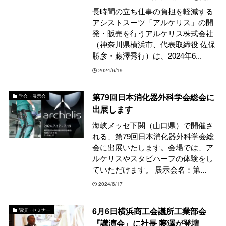
長時間の立ち仕事の負担を軽減する
アシストスーツ「アルケリス」の開
発・販売を行うアルケリス株式会社
（神奈川県横浜市、代表取締役 佐保
勝彦・藤澤秀行）は、2024年6...
2024/6/19
第79回日本消化器外科学会総会に
学会・展示会
出展します
海峡メッセ下関（山口県）で開催さ
れる、第79回日本消化器外科学会総
会に出展いたします。会場では、ア
ルケリスやスタビハーフの体験をし
ていただけます。 展示会名：第...
2024/6/17
6月6日横浜商工会議所工業部会
講演・セミナー
『講演会』に社長 藤澤が登壇