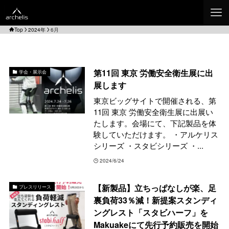
Top
2024年
6月
第11回 東京 労働安全衛生展に出
学会・展示会
展します
東京ビッグサイトで開催される、第
11回 東京 労働安全衛生展に出展い
たします。会場にて、下記製品を体
験していただけます。 ・アルケリス
シリーズ ・スタビシリーズ ・...
2024/6/24
【新製品】立ちっぱなしが楽、足
プレスリリース
裏負荷33％減！新提案スタンディ
ングレスト「スタビハーフ」を
Makuakeにて先行予約販売を開始