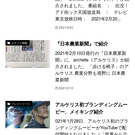
介されました。 番組名 ： 出没！
アド街ック天国放送局 ： テレビ
東京放映日時： 2021年2月20...
2021/2/20
『日本農業新聞』で紹介
メディア掲載
2021年2月10日発行の『日本農業新
聞』に、archelis（アルケリス）が紹
介されました。 「歩ける椅子」のア
ルケリス 農業分野も視野に 日本農
業新聞
2021/2/10
アルケリス初ブランディングムー
プレスリリース
ビー、メイキング紹介
021年1月28日、アルケリス初のブラ
ンディングムービーがYouTubeで配
信開始となりました（「世界から立