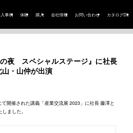
導入事例
体験
購入
会社情報
お問い合わせ
カタログDL
改造の夜 スペシャルステージ』に社長
北山・山仲が出演
トにて開催された講義「産業交流展 2023」に社長 藤澤と
たしました。