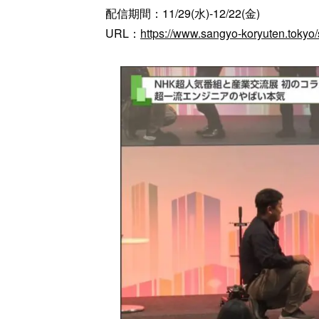
配信期間：11/29(水)-12/22(金)
URL：
https://www.sangyo-koryuten.tokyo/