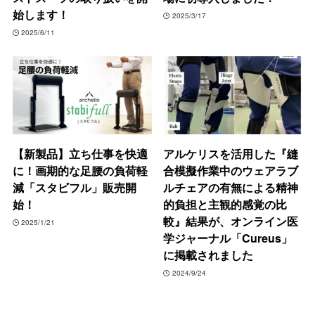
始します！
2025/3/17
2025/6/11
【新製品】立ち仕事を快適
アルケリスを活用した『縫
に！画期的な足腰の負荷軽
合模擬作業中のウェアラブ
減「スタビフル」販売開
ルチェアの有無による精神
始！
的負担と主観的感覚の比
較』結果が、オンライン医
2025/1/21
学ジャーナル「Cureus」
に掲載されました
2024/9/24