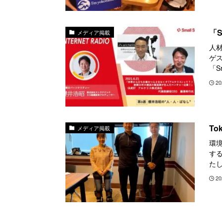
「S
メディア掲載
人
ゲ
「S
20
To
メディア掲載
環
する
たし
20