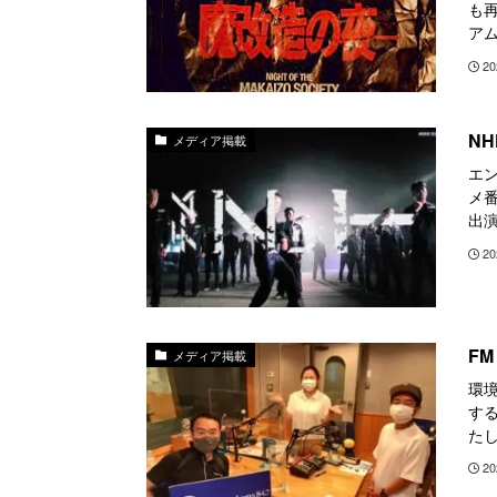
も再
アム
20
N
メディア掲載
エ
メ番
出演
20
F
メディア掲載
環
する
たし
20