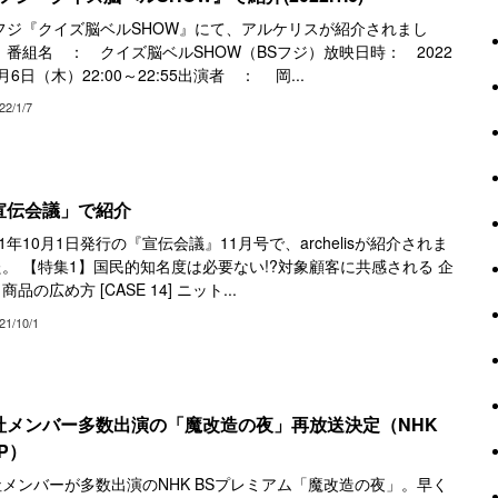
Sフジ『クイズ脳ベルSHOW』にて、アルケリスが紹介されまし
 番組名 ： クイズ脳ベルSHOW（BSフジ）放映日時： 2022
月6日（木）22:00～22:55出演者 ： 岡...
22/1/7
宣伝会議」で紹介
21年10月1日発行の『宣伝会議』11月号で、archelisが紹介されま
。 【特集1】国民的知名度は必要ない!?対象顧客に共感される 企
商品の広め方 [CASE 14] ニット...
21/10/1
社メンバー多数出演の「魔改造の夜」再放送決定（NHK
P）
メンバーが多数出演のNHK BSプレミアム「魔改造の夜」。早く