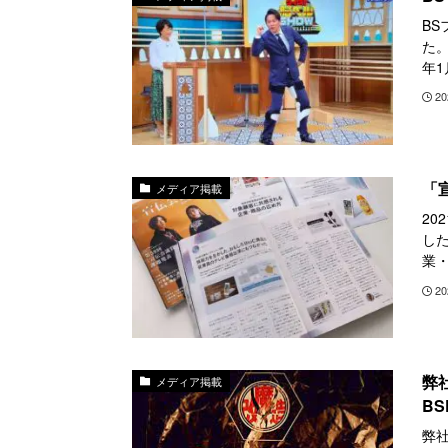
B
た。
年1
20
「
メディア掲載
20
した
業・
20
弊
メディア掲載
BS
弊社