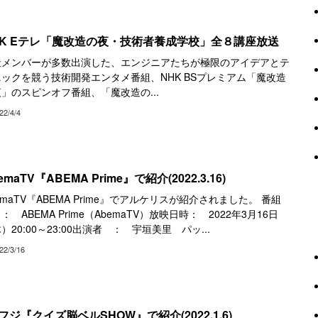
HK Eテレ「魔改造の夜・技術者養成学校」全８講座放送
社メンバーが多数出演した、エンジニアたちが極限のアイデアとテ
ックを競う技術開発エンタメ番組、NHK BSプレミアム「魔改造
」のスピンオフ番組、「魔改造の...
22/4/4
emaTV『ABEMA Prime』で紹介(2022.3.16)
emaTV『ABEMA Prime』でアルケリスが紹介されました。 番組
： ABEMA Prime（AbemaTV）放映日時： 2022年3月16日
）20:00～23:00出演者 ： 宇垣美里 パッ...
22/3/16
フジ『クイズ脳ベルSHOW』で紹介(2022.1.6)