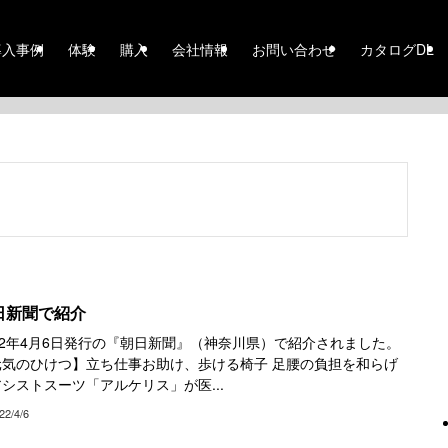
導入事例
体験
購入
会社情報
お問い合わせ
カタログDL
日新聞で紹介
22年4月6日発行の『朝日新聞』（神奈川県）で紹介されました。
元気のひけつ】立ち仕事お助け、歩ける椅子 足腰の負担を和らげ
シストスーツ「アルケリス」が医...
22/4/6