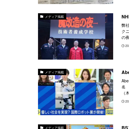
N
メディア掲載
弊
クニ
の夜
20
Ab
メディア掲載
Ab
名 
（木
20
BS
メディア掲載