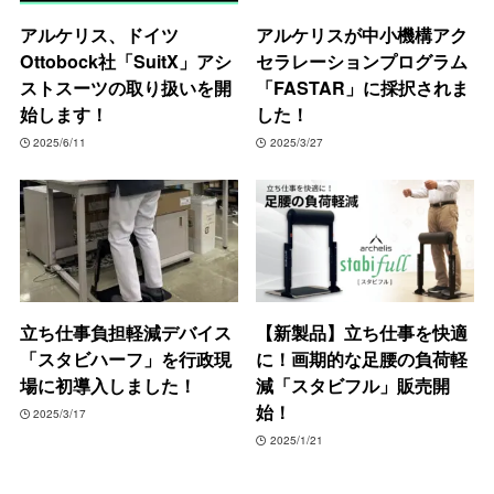
アルケリス、ドイツ
アルケリスが中小機構アク
Ottobock社「SuitX」アシ
セラレーションプログラム
ストスーツの取り扱いを開
「FASTAR」に採択されま
始します！
した！
2025/6/11
2025/3/27
立ち仕事負担軽減デバイス
【新製品】立ち仕事を快適
「スタビハーフ」を行政現
に！画期的な足腰の負荷軽
場に初導入しました！
減「スタビフル」販売開
始！
2025/3/17
2025/1/21